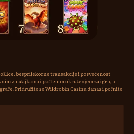
šlice, besprijekorne transakcije i posvećenost
vnim značajkama i poštenim okruženjem za igru, a
rače. Pridružite se Wildrobin Casinu danas i počnite