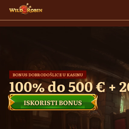
BONUS DOBRODOŠLICE U KASINU
100% do 500 € + 
ISKORISTI BONUS