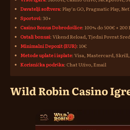
Davatelji softvera
: Play'n GO, Pragmatic Play, N
Sportovi
: 30+
Casino Bonus Dobrodošlice
: 100% do 500€ + 200 
Ostali bonusi
: Vikend Reload, Tjedni Povrat Sre
Minimalni Depozit (EUR)
: 10€
Metode uplate i isplate
: Visa, Mastercard, Skrill,
Korisnička podrška
: Chat Uživo, Email
Wild Robin Casino Igr