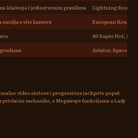
ima klađenja i jedinstvenim pravilima
Lightning Roulette
 sučelja s više kamera
European Roulette
bavu
40 Super Hot, Div
nagradama
Aviator, Spaceman
ionalne video slotove i progresivne jackpote poput
ću privlačne mehanike, s Megaways funkcijama u Lady