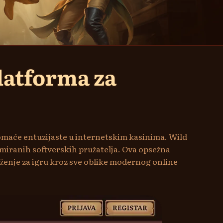
latforma za
domaće entuzijaste u internetskim kasinima. Wild
omiranih softverskih pružatelja. Ova opsežna
uženje za igru kroz sve oblike modernog online