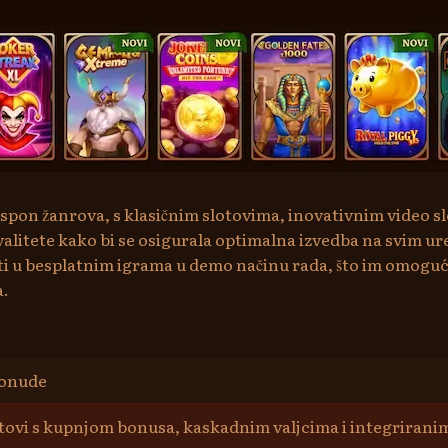
aspon žanrova, s klasičnim slotovima, inovativnim video 
valitete kako bi se osigurala optimalna izvedba na svim ur
vati u besplatnim igrama u demo načinu rada, što im omoguću
a.
Ponude
tovi s kupnjom bonusa, kaskadnim valjcima i integriran