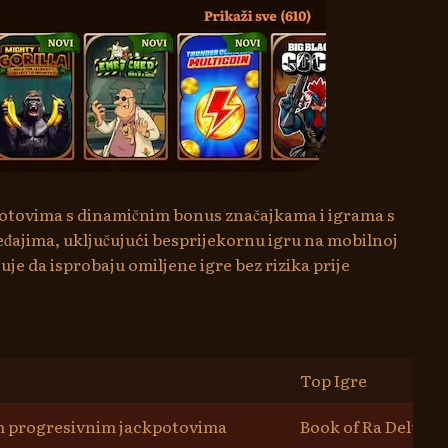
slotovima s dinamičnim bonus značajkama i igrama s
eđajima, uključujući besprijekornu igru na mobilnoj
je da isprobaju omiljene igre bez rizika prije
Top Igre
im progresivnim jackpotovima
Book of Ra Deluxe,